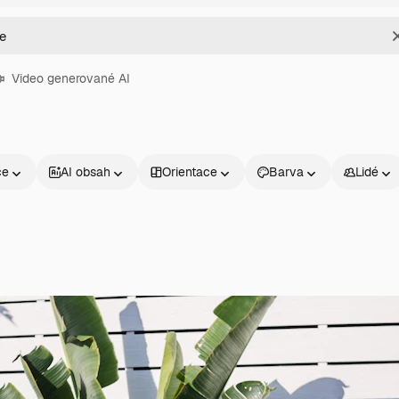
Video generované AI
ce
AI obsah
Orientace
Barva
Lidé
Produkty
Začněte