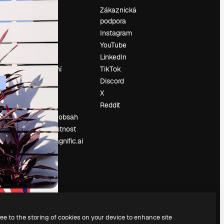
Ocenění
Zákaznická
podpora
O nás
Instagram
Recenze
YouTube
Kariéra
LinkedIn
Trendy
vyhledávání
TikTok
Blog
Discord
Události
X
í
Slidesgo
Reddit
Prodávejte obsah
Tisková místnost
Hledáte magnific.ai
ree to the storing of cookies on your device to enhance site