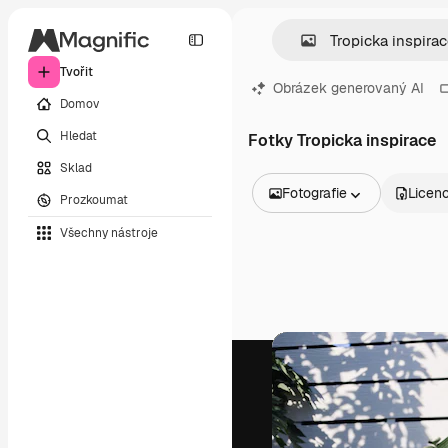
Tvořit
Obrázek generovaný AI
Domov
Hledat
Fotky Tropicka inspirace
Sklad
Fotografie
Licen
Prozkoumat
Všechny obrázky
Všechny nástroje
Vektory
Ilustrace
Fotografie
PSD
Šablony
Makety
Videa
Záběry
Pohybová grafika
Video šablony
Ikony
3D modely
Písma