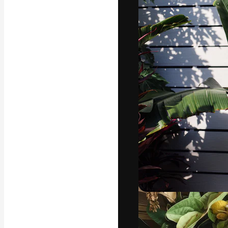
Kreativní platfo
práce. Více než 
kreativci, podni
Čeština
Copyright © 2010