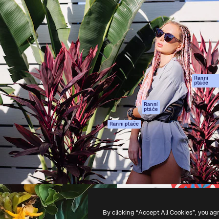
rma pro tvorbu vaší nejlepší
Spaces
Academy
1 milion předplatitelů napříč
AI asistent
Dokumentace
ky, agenturami a studii.
AI generátor
Podpora
obrázků
Podmínky použití
AI generátor videa
Zásady ochrany
AI hlasový
osobních údajů
generátor
Ranní
Originály
ptáče
Stock obsah
Zásady používán
MCP pro
souborů cookie
Ranní
ptáče
Claude/ChatGPT
Centrum důvěry
Agenti
Ranní ptáče
Partneři
API
Firmy
Mobilní aplikace
Všechny nástroje
Magnific
-
2026
Freepik Company S.L.U.
Všechna práva vyhrazena
.
By clicking “Accept All Cookies”, you ag