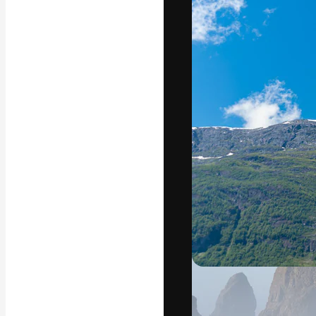
Kreativní platfo
práce. Více než 
kreativci, podni
Čeština
Copyright © 2010