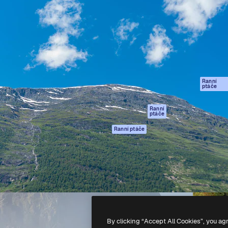
rma pro tvorbu vaší nejlepší
Spaces
Academy
1 milion předplatitelů napříč
AI asistent
Dokumentace
ky, agenturami a studii.
AI generátor
Podpora
obrázků
Podmínky použití
AI generátor videa
Zásady ochrany
AI hlasový
osobních údajů
generátor
Ranní
Originály
ptáče
Stock obsah
Zásady používán
MCP pro
souborů cookie
Ranní
ptáče
Claude/ChatGPT
Centrum důvěry
Agenti
Ranní ptáče
Partneři
API
Firmy
Mobilní aplikace
Všechny nástroje
Magnific
-
2026
Freepik Company S.L.U.
Všechna práva vyhrazena
.
By clicking “Accept All Cookies”, you ag