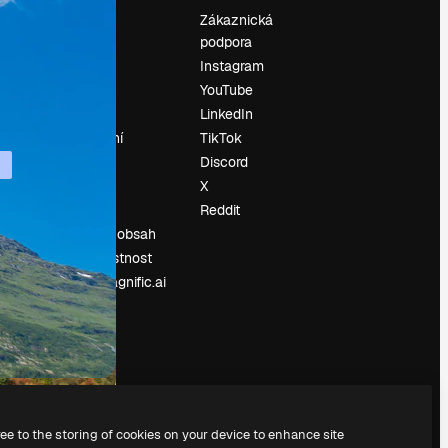
Ocenění
Zákaznická
podpora
O nás
Instagram
Recenze
YouTube
Kariéra
LinkedIn
Trendy
vyhledávání
TikTok
Blog
Discord
Události
X
í
Slidesgo
Reddit
Prodávejte obsah
Tisková místnost
Hledáte magnific.ai
ree to the storing of cookies on your device to enhance site