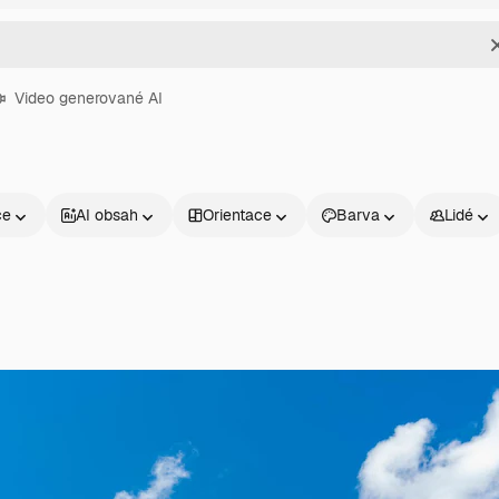
Video generované AI
ce
AI obsah
Orientace
Barva
Lidé
Produkty
Začněte