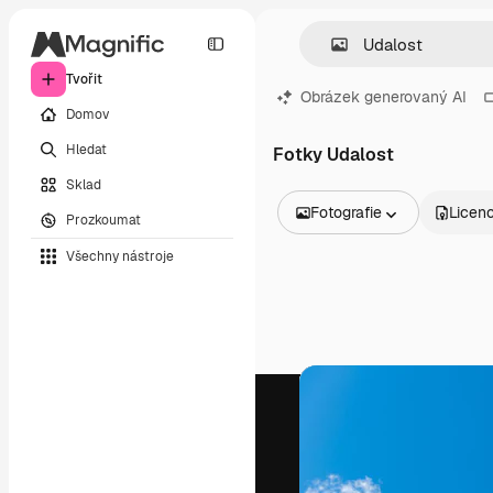
Tvořit
Obrázek generovaný AI
Domov
Hledat
Fotky Udalost
Sklad
Fotografie
Licen
Prozkoumat
Všechny obrázky
Všechny nástroje
Vektory
Ilustrace
Fotografie
PSD
Šablony
Makety
Videa
Záběry
Pohybová grafika
Video šablony
Ikony
3D modely
Písma