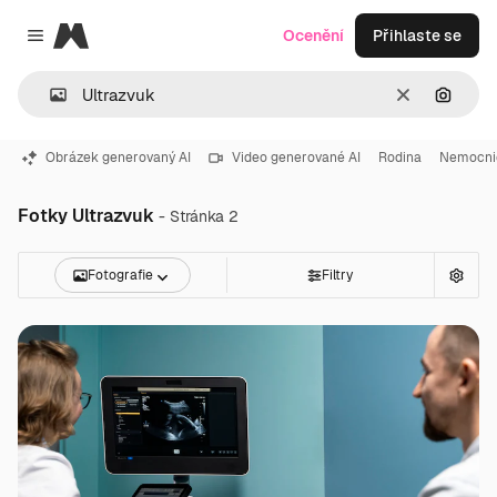
Magnific
Ocenění
Přihlaste se
Close menu
Zrušit
Hledat
Obrázek generovaný AI
Video generované AI
Rodina
Nemocni
Fotky Ultrazvuk
- Stránka 2
Fotografie
Filtry