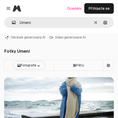
Magnific
Ocenění
Přihlaste se
Close menu
Zrušit
Hledat
Obrázek generovaný AI
Video generované AI
Fotky Umeni
Fotografie
Filtry