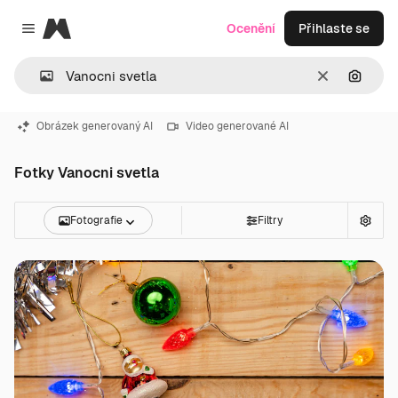
Magnific
Ocenění
Přihlaste se
Close menu
Zrušit
Hledat
Obrázek generovaný AI
Video generované AI
Fotky Vanocni svetla
Fotografie
Filtry