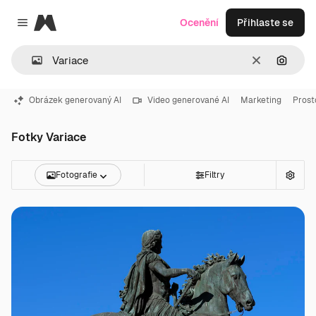
Magnific
Ocenění
Přihlaste se
Close menu
Zrušit
Hledat
Obrázek generovaný AI
Video generované AI
Marketing
Prost
Fotky Variace
Fotografie
Filtry