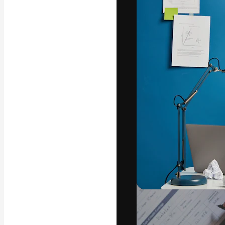
Kreativní platfo
práce. Více než 
kreativci, podni
Čeština
Copyright © 2010