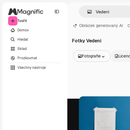
Tvořit
Obrázek generovaný AI
Domov
Hledat
Fotky Vedeni
Sklad
Fotografie
Licen
Prozkoumat
Všechny obrázky
Všechny nástroje
Vektory
Ilustrace
Fotografie
PSD
Šablony
Makety
Videa
Záběry
Pohybová grafika
Video šablony
Ikony
3D modely
Písma