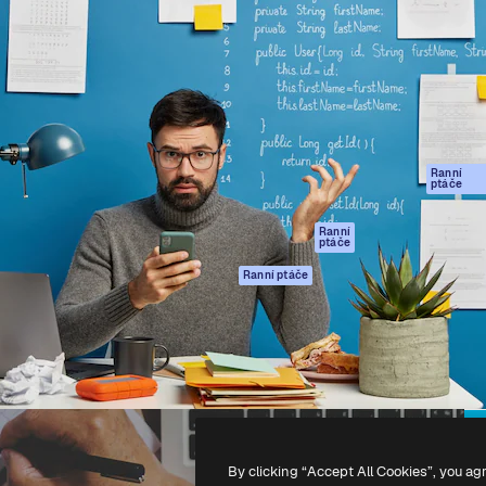
rma pro tvorbu vaší nejlepší
Spaces
Academy
1 milion předplatitelů napříč
AI asistent
Dokumentace
ky, agenturami a studii.
AI generátor
Podpora
obrázků
Podmínky použití
AI generátor videa
Zásady ochrany
AI hlasový
osobních údajů
generátor
Ranní
Originály
ptáče
Stock obsah
Zásady používán
MCP pro
souborů cookie
Ranní
ptáče
Claude/ChatGPT
Centrum důvěry
Agenti
Ranní ptáče
Partneři
API
Firmy
Mobilní aplikace
Všechny nástroje
Magnific
-
2026
Freepik Company S.L.U.
Všechna práva vyhrazena
.
By clicking “Accept All Cookies”, you ag