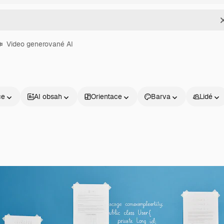
Video generované AI
ce
AI obsah
Orientace
Barva
Lidé
Produkty
Začněte