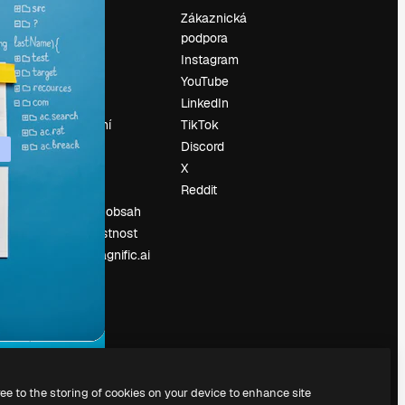
Ocenění
Zákaznická
podpora
O nás
Instagram
Recenze
YouTube
Kariéra
LinkedIn
Trendy
vyhledávání
TikTok
Blog
Discord
Události
X
í
Slidesgo
Reddit
Prodávejte obsah
Tisková místnost
Hledáte magnific.ai
ree to the storing of cookies on your device to enhance site