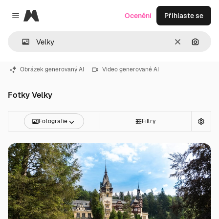
Magnific
Ocenění
Přihlaste se
Close menu
Zrušit
Hledat
Obrázek generovaný AI
Video generované AI
Fotky Velky
Fotografie
Filtry