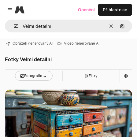
Magnific
Ocenění
Přihlaste se
Close menu
Zrušit
Hledat
Obrázek generovaný AI
Video generované AI
Fotky Velmi detailni
Fotografie
Filtry