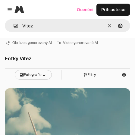
Magnific
Ocenění
Přihlaste se
Close menu
Zrušit
Hledat
Obrázek generovaný AI
Video generované AI
Fotky Vitez
Fotografie
Filtry