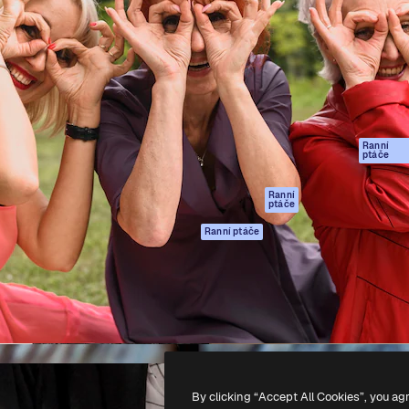
rma pro tvorbu vaší nejlepší
Spaces
Academy
1 milion předplatitelů napříč
AI asistent
Dokumentace
ky, agenturami a studii.
AI generátor
Podpora
obrázků
Podmínky použití
AI generátor videa
Zásady ochrany
AI hlasový
osobních údajů
generátor
Ranní
Originály
ptáče
Stock obsah
Zásady používán
MCP pro
souborů cookie
Ranní
ptáče
Claude/ChatGPT
Centrum důvěry
Agenti
Ranní ptáče
Partneři
API
Firmy
Mobilní aplikace
Všechny nástroje
Magnific
-
2026
Freepik Company S.L.U.
Všechna práva vyhrazena
.
By clicking “Accept All Cookies”, you ag