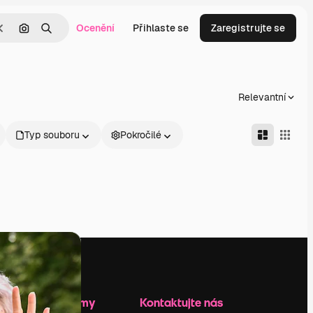
Ocenění
Přihlaste se
Zaregistrujte se
Zrušit
Hledat podle obrázku
Hledat
Relevantní
Typ souboru
Pokročilé
Zdroje firmy
Kontaktujte nás