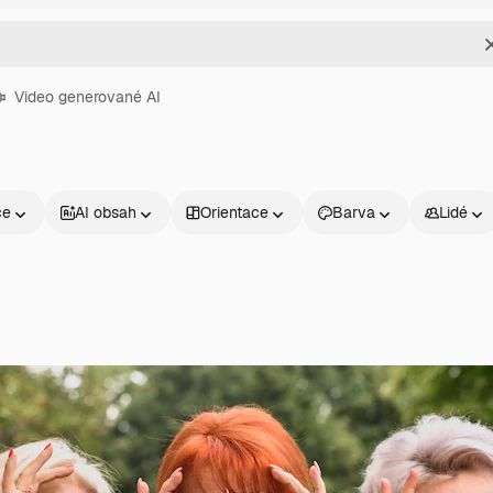
Video generované AI
ce
AI obsah
Orientace
Barva
Lidé
Produkty
Začněte