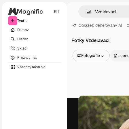
Tvořit
Obrázek generovaný AI
Domov
Hledat
Fotky Vzdelavaci
Sklad
Fotografie
Licen
Prozkoumat
Všechny obrázky
Všechny nástroje
Vektory
Ilustrace
Fotografie
PSD
Šablony
Makety
Videa
Záběry
Pohybová grafika
Video šablony
Ikony
3D modely
Písma