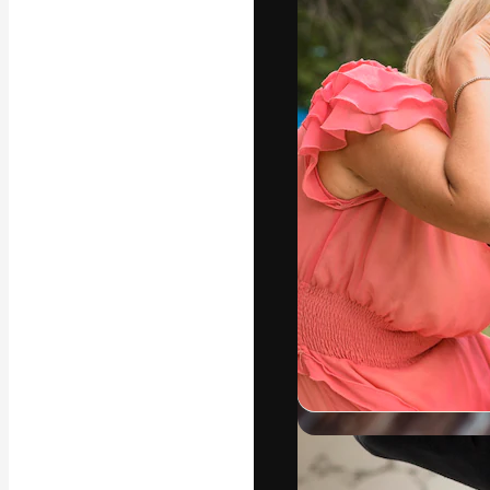
Kreativní platfo
práce. Více než 
kreativci, podni
Čeština
Copyright © 2010