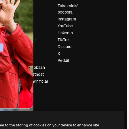
Ocenění
Zákaznická
podpora
O nás
Instagram
Recenze
YouTube
Kariéra
LinkedIn
Trendy
vyhledávání
TikTok
Blog
Discord
Události
X
í
Slidesgo
Reddit
Prodávejte obsah
Tisková místnost
Hledáte magnific.ai
ree to the storing of cookies on your device to enhance site