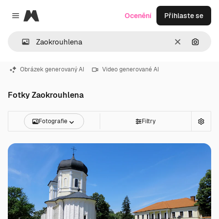
Magnific
Ocenění
Přihlaste se
Close menu
Zrušit
Hledat
Obrázek generovaný AI
Video generované AI
Fotky Zaokrouhlena
Fotografie
Filtry