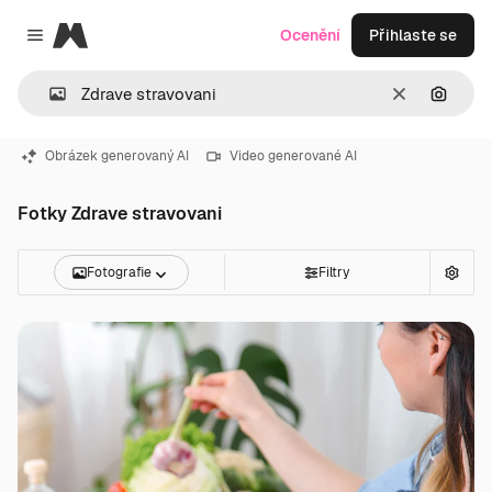
Magnific
Ocenění
Přihlaste se
Close menu
Zrušit
Hledat
Obrázek generovaný AI
Video generované AI
Fotky Zdrave stravovani
Fotografie
Filtry