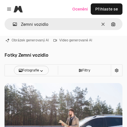
Magnific
Ocenění
Přihlaste se
Close menu
Zrušit
Hledat
Obrázek generovaný AI
Video generované AI
Fotky Zemni vozidlo
Fotografie
Filtry