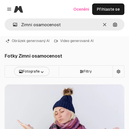
Magnific
Ocenění
Přihlaste se
Close menu
Zrušit
Hledat
Obrázek generovaný AI
Video generované AI
Fotky Zimni osamocenost
Fotografie
Filtry