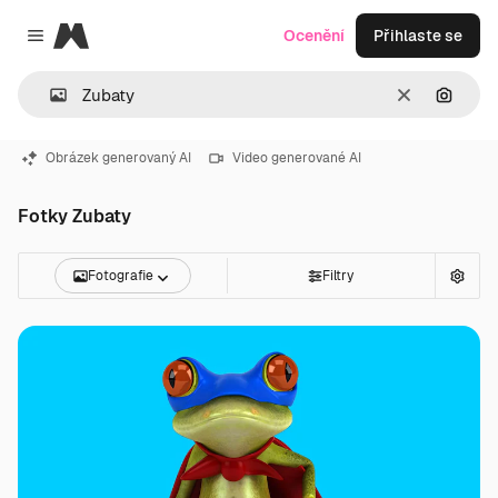
Magnific
Ocenění
Přihlaste se
Close menu
Zrušit
Hledat
Obrázek generovaný AI
Video generované AI
Fotky Zubaty
Fotografie
Filtry