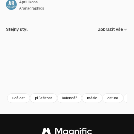
April ikona
Aranagraphics
Stejný styl
Zobrazit vše
událost
příležitost
kalendář
měsíc
datum
du