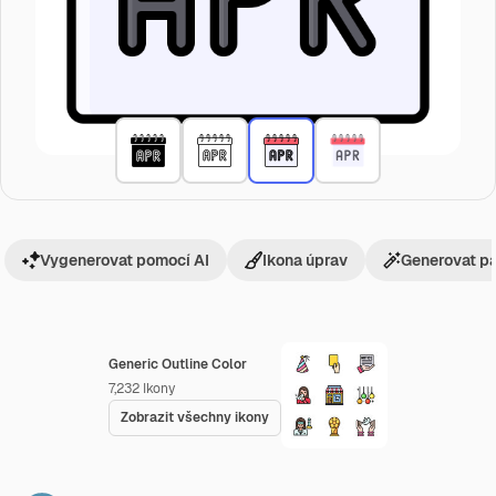
Vygenerovat pomocí AI
Ikona úprav
Generovat p
Generic Outline Color
7,232
Ikony
Zobrazit všechny ikony