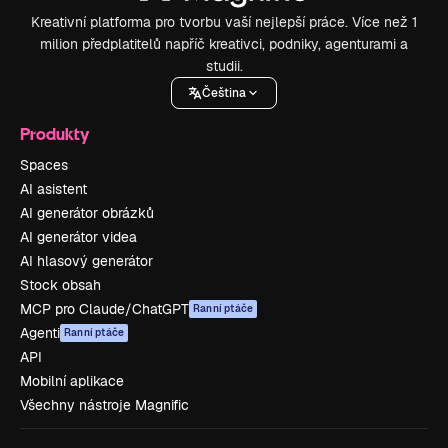
Kreativní platforma pro tvorbu vaší nejlepší práce. Více než 1
milion předplatitelů napříč kreativci, podniky, agenturami a
studii.
Čeština
Produkty
Spaces
AI asistent
AI generátor obrázků
AI generátor videa
AI hlasový generátor
Stock obsah
MCP pro Claude/ChatGPT
Ranní ptáče
Agenti
Ranní ptáče
API
Mobilní aplikace
Všechny nástroje Magnific