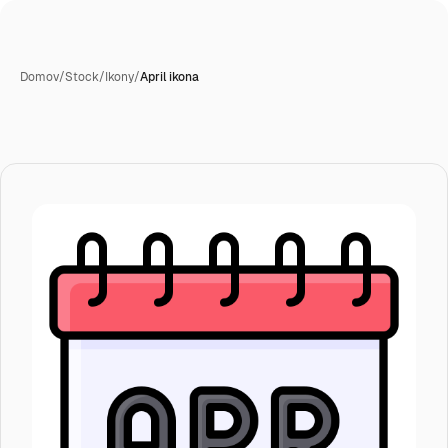
Domov
/
Stock
/
Ikony
/
April ikona