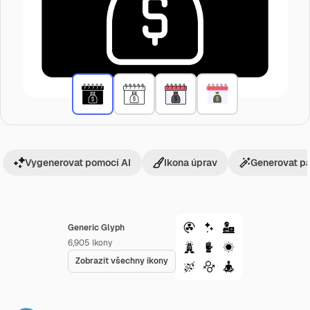
Vygenerovat pomocí AI
Ikona úprav
Generovat p
Generic Glyph
6,905
Ikony
Zobrazit všechny ikony