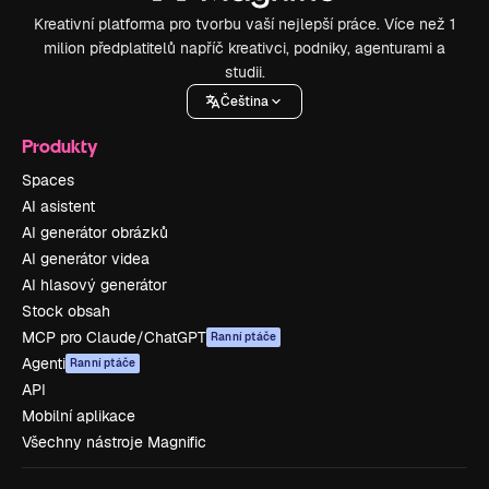
Kreativní platforma pro tvorbu vaší nejlepší práce. Více než 1
milion předplatitelů napříč kreativci, podniky, agenturami a
studii.
Čeština
Produkty
Spaces
AI asistent
AI generátor obrázků
AI generátor videa
AI hlasový generátor
Stock obsah
MCP pro Claude/ChatGPT
Ranní ptáče
Agenti
Ranní ptáče
API
Mobilní aplikace
Všechny nástroje Magnific