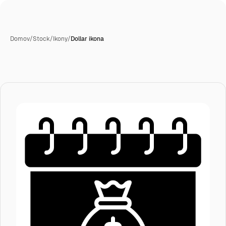
Domov
/
Stock
/
Ikony
/
Dollar ikona