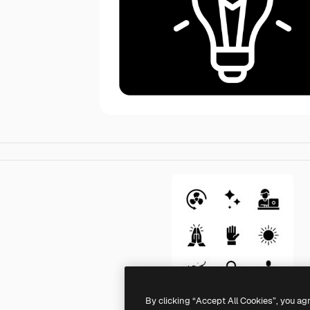
By clicking “Accept All Cookies”, you ag
Generic Glyph