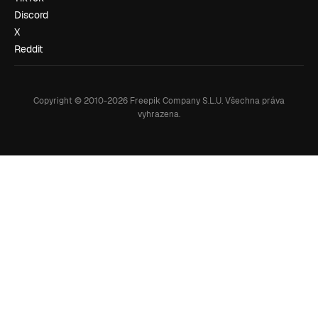
Discord
X
Reddit
Copyright © 2010-
2026
Freepik Company S.L.U.
Všechna práva
vyhrazena
.