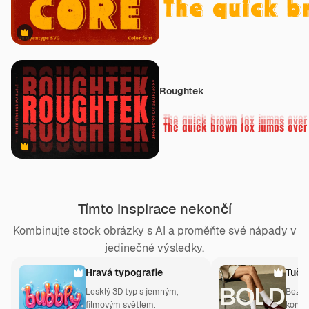
Premium
Roughtek
Premium
Tímto inspirace nekončí
Kombinujte stock obrázky s AI a proměňte své nápady v
jedinečné výsledky.
Hravá typografie
Tučn
Lesklý 3D typ s jemným,
Bezpa
filmovým světlem.
kontr