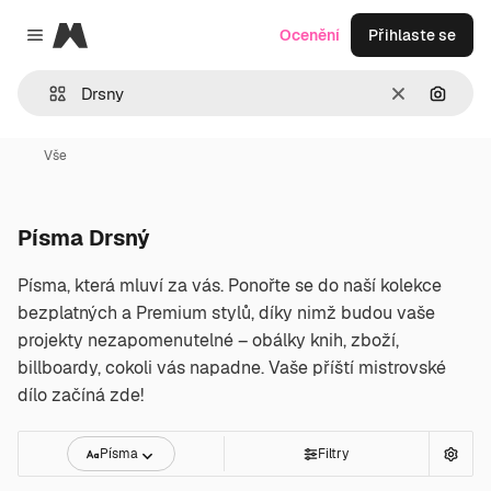
Magnific
Ocenění
Přihlaste se
Close menu
Zrušit
Hledat
Vše
Písma Drsný
Písma, která mluví za vás. Ponořte se do naší kolekce
bezplatných a Premium stylů, díky nimž budou vaše
projekty nezapomenutelné – obálky knih, zboží,
billboardy, cokoli vás napadne. Vaše příští mistrovské
dílo začíná zde!
Písma
Filtry