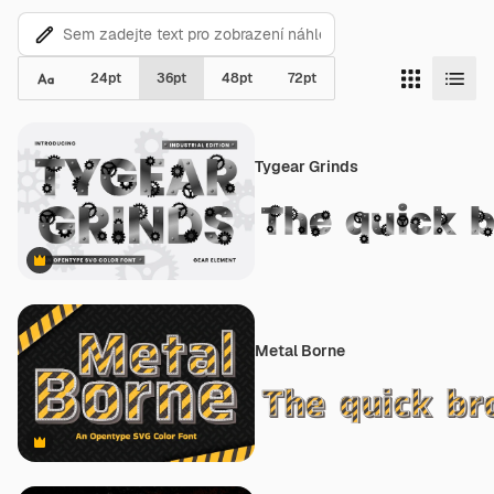
24
pt
36
pt
48
pt
72
pt
Tygear Grinds
Premium
Metal Borne
Premium