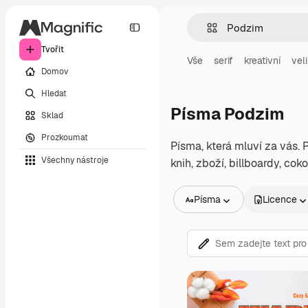
Tvořit
Vše
serif
kreativní
vel
Domov
Hledat
Písma Podzim
Sklad
Prozkoumat
Písma, která mluví za vás.
Všechny nástroje
knih, zboží, billboardy, cok
Písma
Licence
Všechny obrázky
Vektory
Ilustrace
Fotografie
PSD
Šablony
Makety
Videa