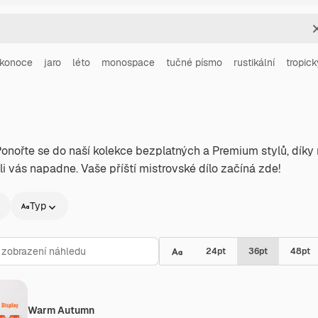
ikonoce
jaro
léto
monospace
tučné písmo
rustikální
tropick
 Ponořte se do naší kolekce bezplatných a Premium stylů, dí
oli vás napadne. Vaše příští mistrovské dílo začíná zde!
Typ
24
pt
36
pt
48
pt
Warm Autumn