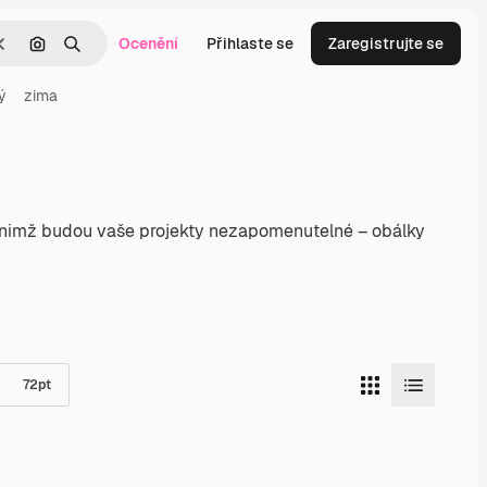
Ocenění
Přihlaste se
Zaregistrujte se
Zrušit
Hledat podle obrázku
Hledat
ý
zima
ky nimž budou vaše projekty nezapomenutelné – obálky
72
pt