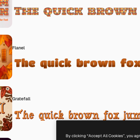
Flanel
Gratefall
By clicking “Accept All Cookies”, you ag