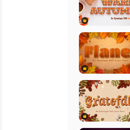
Záběry
Pohybová grafika
Video šablony
Ikony
3D modely
Premium
Písma
Premium
Premium