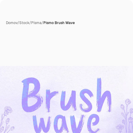
Domov
/
Stock
/
Písma
/
Písmo Brush Wave