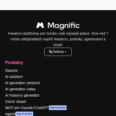
Kreativní platforma pro tvorbu vaší nejlepší práce. Více než 1
milion předplatitelů napříč kreativci, podniky, agenturami a
studii.
Čeština
Produkty
Spaces
AI asistent
AI generátor obrázků
AI generátor videa
AI hlasový generátor
Stock obsah
MCP pro Claude/ChatGPT
Ranní ptáče
Agenti
Ranní ptáče