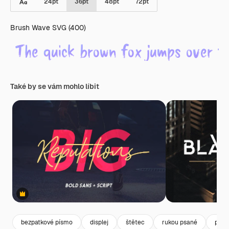
24
pt
36
pt
48
pt
72
pt
Brush Wave SVG (400)
Také by se vám mohlo líbit
Premium
bezpatkové písmo
displej
štětec
rukou psané
písm