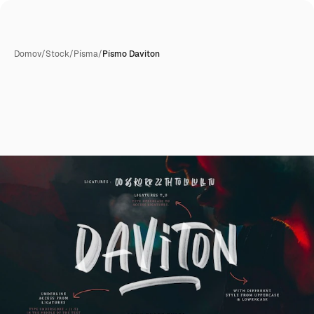
Domov
/
Stock
/
Písma
/
Písmo Daviton