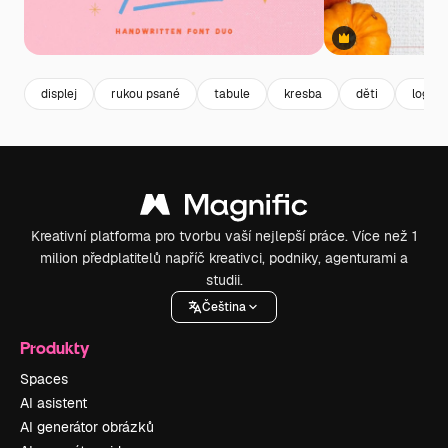
Premium
displej
rukou psané
tabule
kresba
děti
logo
Kreativní platforma pro tvorbu vaší nejlepší práce. Více než 1
milion předplatitelů napříč kreativci, podniky, agenturami a
studii.
Čeština
Produkty
Spaces
AI asistent
AI generátor obrázků