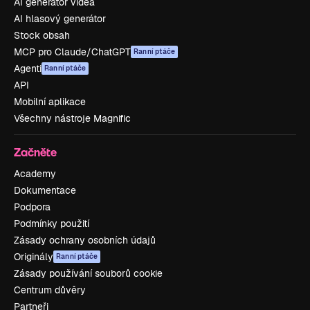
AI generátor videa
AI hlasový generátor
Stock obsah
MCP pro Claude/ChatGPT
Ranní ptáče
Agenti
Ranní ptáče
API
Mobilní aplikace
Všechny nástroje Magnific
Začněte
Academy
Dokumentace
Podpora
Podmínky použití
Zásady ochrany osobních údajů
Originály
Ranní ptáče
Zásady používání souborů cookie
Centrum důvěry
Partneři