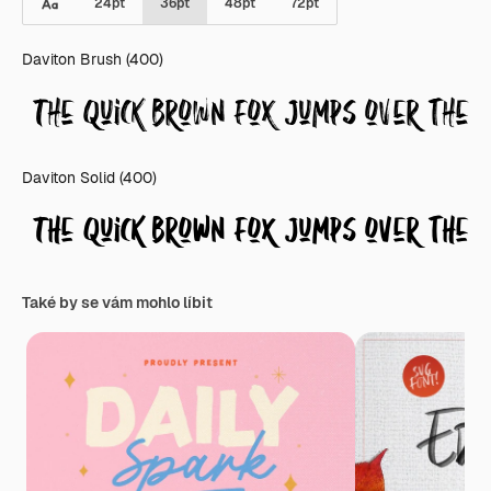
24
pt
36
pt
48
pt
72
pt
Daviton Brush (400)
Daviton Solid (400)
Také by se vám mohlo líbit