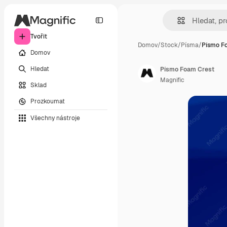
Tvořit
Domov
/
Stock
/
Písma
/
Písmo F
Domov
Hledat
Písmo Foam Crest
Magnific
Sklad
Prozkoumat
Všechny nástroje