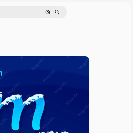
Hledat podle obrázku
Hledat