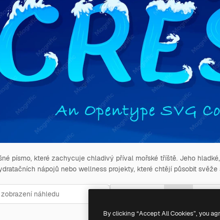
né písmo, které zachycuje chladivý příval mořské tříště. Jeho hladké,
ydratačních nápojů nebo wellness projekty, které chtějí působit svěž
24
pt
36
pt
48
pt
By clicking “Accept All Cookies”, you ag