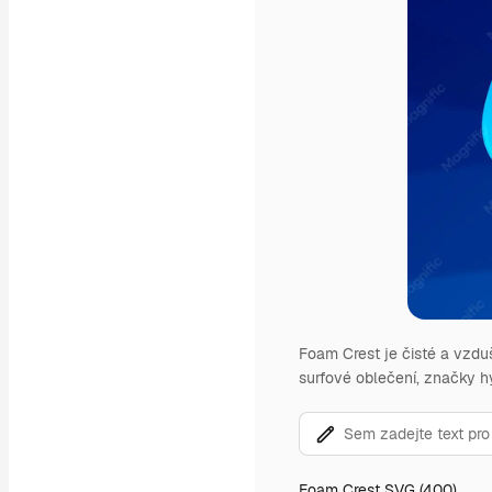
Foam Crest je čisté a vzduš
surfové oblečení, značky h
Foam Crest SVG (400)