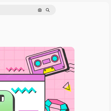
Hledat podle obrázku
Hledat