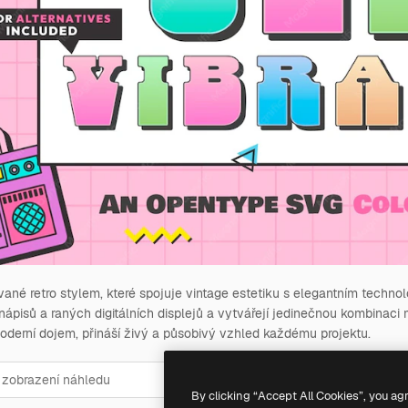
rované retro stylem, které spojuje vintage estetiku s elegantním tec
nápisů a raných digitálních displejů a vytvářejí jedinečnou kombinaci m
moderní dojem, přináší živý a působivý vzhled každému projektu.
24
pt
36
pt
48
pt
By clicking “Accept All Cookies”, you ag