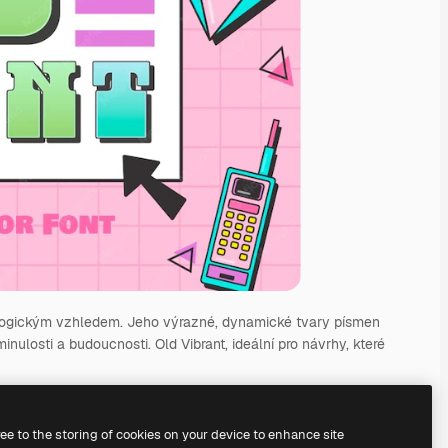
hnologickým vzhledem. Jeho výrazné, dynamické tvary písmen
inulosti a budoucnosti. Old Vibrant, ideální pro návrhy, které
72
pt
ree to the storing of cookies on your device to enhance site