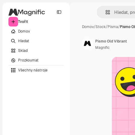
Tvořit
Domov
/
Stock
/
Písma
/
Písmo Ol
Domov
Hledat
Písmo Old Vibrant
Magnific
Sklad
Prozkoumat
Všechny nástroje