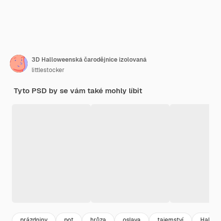
3D Halloweenská čarodějnice izolovaná
littlestocker
Tyto PSD by se vám také mohly líbit
prázdniny
pot
hrůza
oslava
tajemství
Hallow