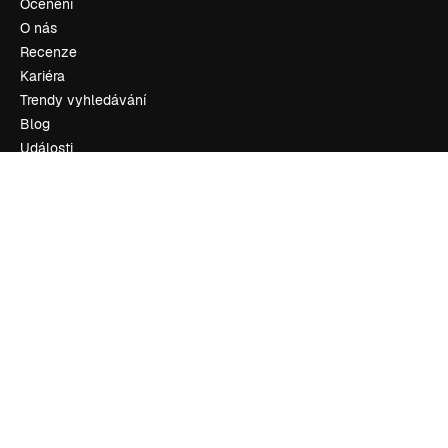
Ocenění
O nás
Recenze
Kariéra
Trendy vyhledávání
Blog
Události
Slidesgo
Prodávejte obsah
Tisková místnost
Hledáte magnific.ai
Kontaktujte nás
Zákaznická podpora
Instagram
YouTube
LinkedIn
TikTok
Discord