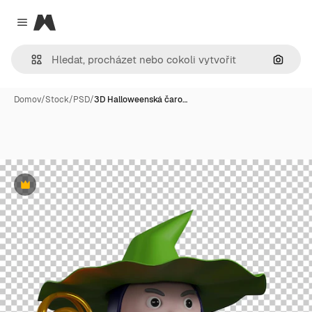
Magnific
Close menu
Hledat
Domov
/
Stock
/
PSD
/
3D Halloweenská čaro…
Premium