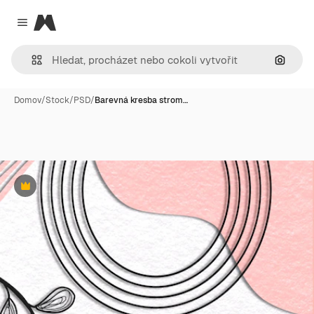
Magnific
Close menu
Hledat
Domov
/
Stock
/
PSD
/
Barevná kresba strom…
Premium