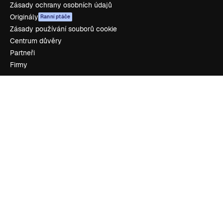
Zásady ochrany osobních údajů
Originály
Ranní ptáče
Zásady používání souborů cookie
Centrum důvěry
Partneři
Firmy
Zdroje firmy
Ocenění
O nás
Recenze
Kariéra
Trendy vyhledávání
Blog
Události
Slidesgo
Prodávejte obsah
Tisková místnost