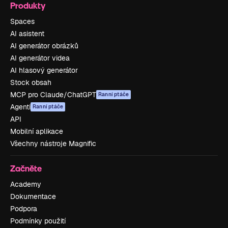
Produkty
Spaces
AI asistent
AI generátor obrázků
AI generátor videa
AI hlasový generátor
Stock obsah
MCP pro Claude/ChatGPT
Ranní ptáče
Agenti
Ranní ptáče
API
Mobilní aplikace
Všechny nástroje Magnific
Začněte
Academy
Dokumentace
Podpora
Podmínky použití