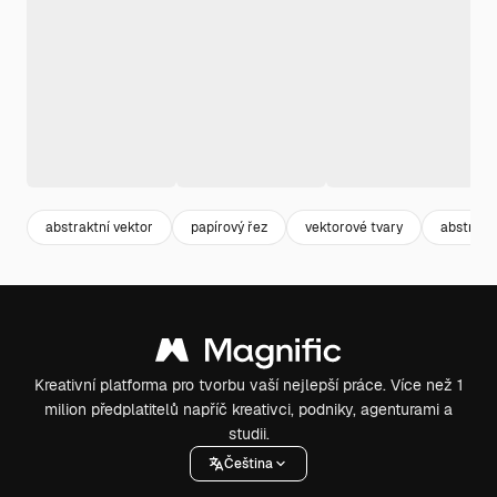
abstraktní vektor
papírový řez
vektorové tvary
abstraktn
Kreativní platforma pro tvorbu vaší nejlepší práce. Více než 1
milion předplatitelů napříč kreativci, podniky, agenturami a
studii.
Čeština