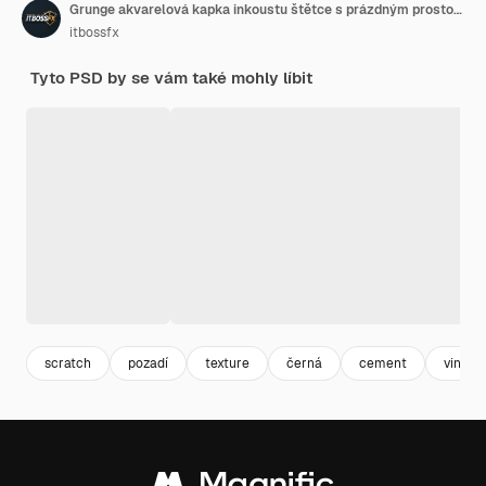
Grunge akvarelová kapka inkoustu štětce s prázdným prostorem
itbossfx
Tyto PSD by se vám také mohly líbit
scratch
pozadí
texture
černá
cement
vintag