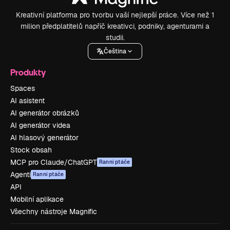
Kreativní platforma pro tvorbu vaší nejlepší práce. Více než 1
milion předplatitelů napříč kreativci, podniky, agenturami a
studii.
Čeština
Produkty
Spaces
AI asistent
AI generátor obrázků
AI generátor videa
AI hlasový generátor
Stock obsah
MCP pro Claude/ChatGPT
Ranní ptáče
Agenti
Ranní ptáče
API
Mobilní aplikace
Všechny nástroje Magnific