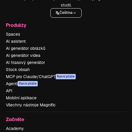
studii.
Čeština
Produkty
Spaces
AI asistent
AI generátor obrázků
AI generátor videa
AI hlasový generátor
Stock obsah
MCP pro Claude/ChatGPT
Ranní ptáče
Agenti
Ranní ptáče
API
Mobilní aplikace
Všechny nástroje Magnific
Začněte
Academy