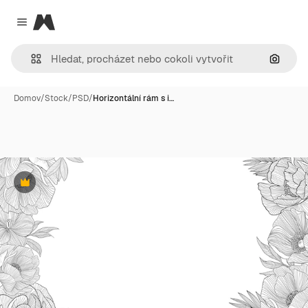
Magnific
Close menu
Hledat
Domov
/
Stock
/
PSD
/
Horizontální rám s i…
Premium