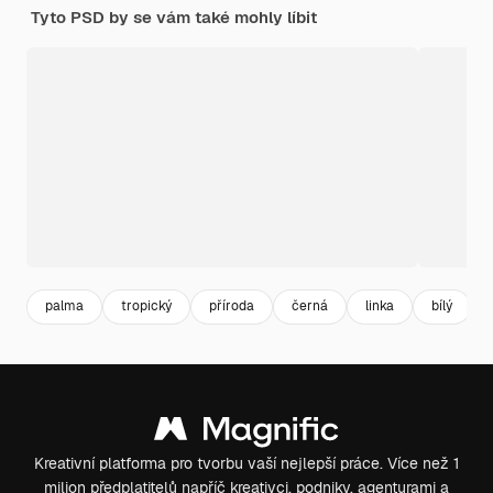
Tyto PSD by se vám také mohly líbit
palma
tropický
příroda
černá
linka
bílý
Kreativní platforma pro tvorbu vaší nejlepší práce. Více než 1
milion předplatitelů napříč kreativci, podniky, agenturami a