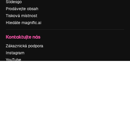
Slidesgo
Prodávejte obsah
Tisková místnost
Hledáte magnific.ai
Kontaktujte nás
Zákaznická podpora
Instagram
YouTube
LinkedIn
TikTok
Discord
X
Reddit
Copyright © 2010-
2026
Freepik Company S.L.U.
Všechna práva
vyhrazena
.