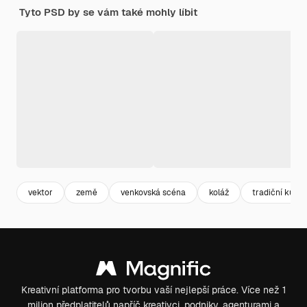
Tyto PSD by se vám také mohly líbit
vektor
země
venkovská scéna
koláž
tradiční kultu
Kreativní platforma pro tvorbu vaší nejlepší práce. Více než 1
milion předplatitelů napříč kreativci, podniky, agenturami a