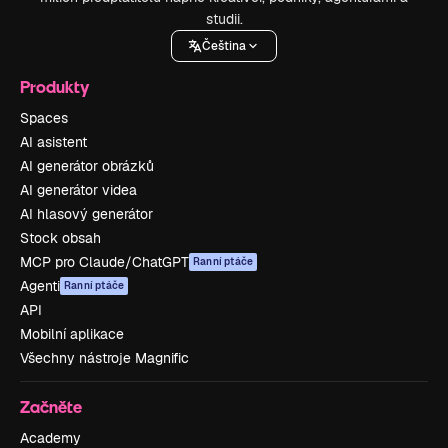
studii.
Čeština
Produkty
Spaces
AI asistent
AI generátor obrázků
AI generátor videa
AI hlasový generátor
Stock obsah
MCP pro Claude/ChatGPT
Ranní ptáče
Agenti
Ranní ptáče
API
Mobilní aplikace
Všechny nástroje Magnific
Začněte
Academy