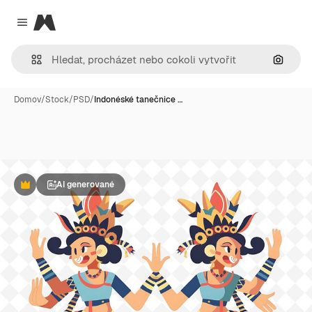
Magnific
Close menu
Hledat
Domov
/
Stock
/
PSD
/
Indonéské tanečnice …
AI generované
Premium