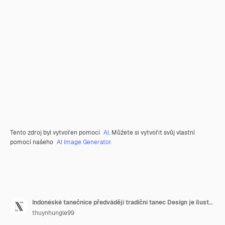
Tento zdroj byl vytvořen pomocí
AI
. Můžete si vytvořit svůj vlastní
pomocí našeho
AI Image Generator.
Indonéské tanečnice předvádějí tradiční tanec Design je ilustrace Kulturní krajina
thuynhungle99