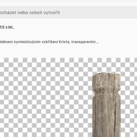
říž s bíl…
Katolický kříž s bílým plátnem symbolizujícím vzkříšení Krista, transparentní pozadí