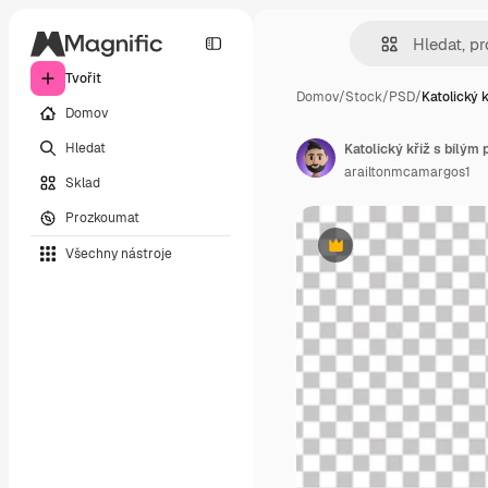
Tvořit
Domov
/
Stock
/
PSD
/
Katolický k
Domov
Hledat
arailtonmcamargos1
Sklad
Prozkoumat
Všechny nástroje
Premium