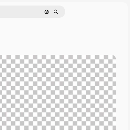
Hledat podle obrázku
Hledat