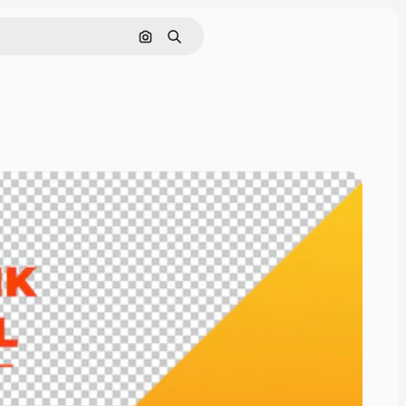
Hledat podle obrázku
Hledat