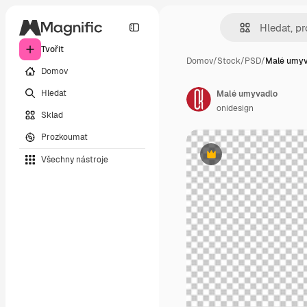
Tvořit
Domov
/
Stock
/
PSD
/
Malé umyv
Domov
Hledat
Malé umyvadlo
onidesign
Sklad
Prozkoumat
Všechny nástroje
Premium