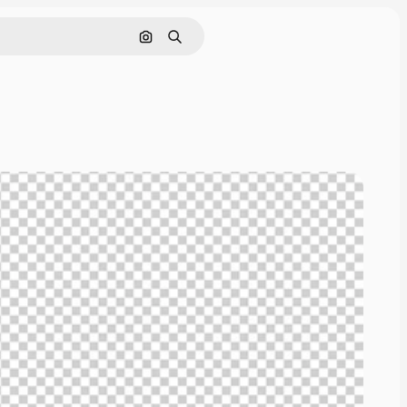
Hledat podle obrázku
Hledat