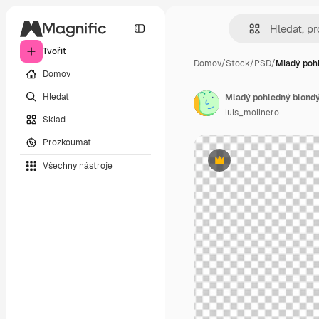
Tvořit
Domov
/
Stock
/
PSD
/
Mladý poh
Domov
Hledat
Mladý pohledný blondý
luis_molinero
Sklad
Prozkoumat
Všechny nástroje
Premium