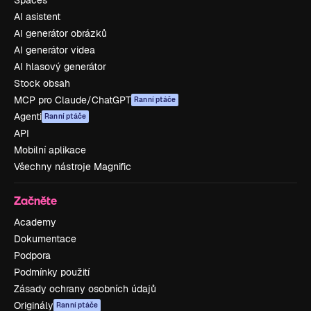
Spaces
AI asistent
AI generátor obrázků
AI generátor videa
AI hlasový generátor
Stock obsah
MCP pro Claude/ChatGPT
Ranní ptáče
Agenti
Ranní ptáče
API
Mobilní aplikace
Všechny nástroje Magnific
Začněte
Academy
Dokumentace
Podpora
Podmínky použití
Zásady ochrany osobních údajů
Originály
Ranní ptáče