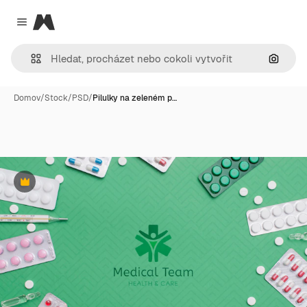
Magnific
Close menu
Hledat
Domov
/
Stock
/
PSD
/
Pilulky na zeleném p…
Premium