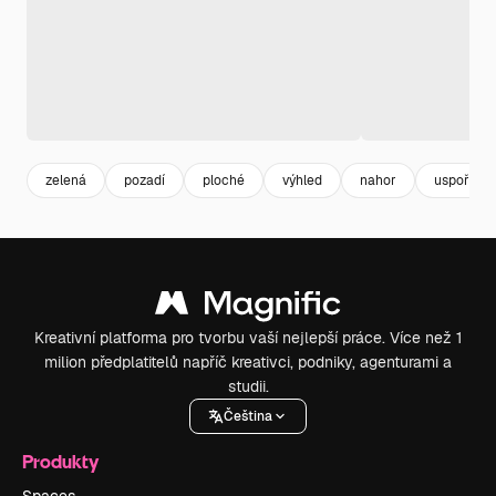
zelená
pozadí
ploché
výhled
nahor
uspořádá
Kreativní platforma pro tvorbu vaší nejlepší práce. Více než 1
milion předplatitelů napříč kreativci, podniky, agenturami a
studii.
Čeština
Produkty