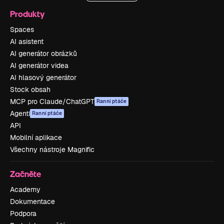
Produkty
Spaces
AI asistent
AI generátor obrázků
AI generátor videa
AI hlasový generátor
Stock obsah
MCP pro Claude/ChatGPT
Ranní ptáče
Agenti
Ranní ptáče
API
Mobilní aplikace
Všechny nástroje Magnific
Začněte
Academy
Dokumentace
Podpora