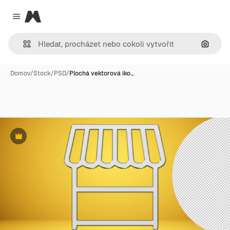
Magnific
Close menu
Hledat
Domov
/
Stock
/
PSD
/
Plochá vektorová iko…
Premium