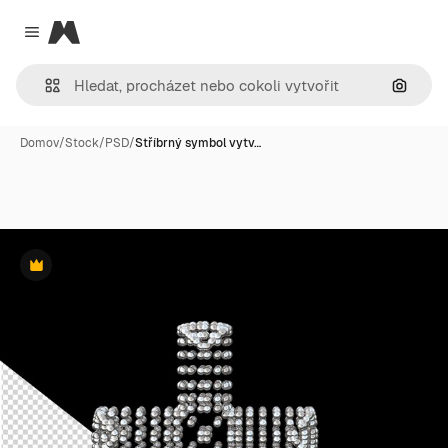
Magnific
Close menu
Hledat
Domov
/
Stock
/
PSD
/
Stříbrný symbol vytv…
Premium