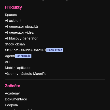
Produkty
Spaces
AI asistent
AI generátor obrázků
AI generátor videa
AI hlasový generátor
Stock obsah
MCP pro Claude/ChatGPT
Ranní ptáče
Agenti
Ranní ptáče
API
Mobilní aplikace
Všechny nástroje Magnific
Začněte
Academy
Dokumentace
Podpora