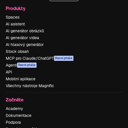
Produkty
Spaces
AI asistent
AI generátor obrázků
AI generátor videa
AI hlasový generátor
Stock obsah
MCP pro Claude/ChatGPT
Ranní ptáče
Agenti
Ranní ptáče
API
Mobilní aplikace
Všechny nástroje Magnific
Začněte
Academy
Dokumentace
Podpora