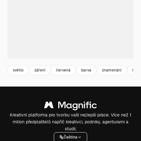
světlo
záření
červená
barva
znamenání
mode
Kreativní platforma pro tvorbu vaší nejlepší práce. Více než 1
milion předplatitelů napříč kreativci, podniky, agenturami a
studii.
Čeština