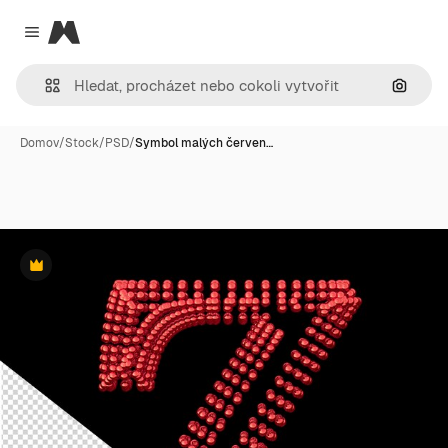
Magnific
Close menu
Hledat
Domov
/
Stock
/
PSD
/
Symbol malých červen…
Premium