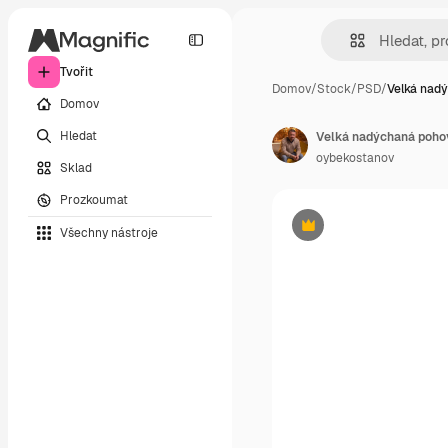
Tvořit
Domov
/
Stock
/
PSD
/
Velká nad
Domov
Hledat
Velká nadýchaná pohov
oybekostanov
Sklad
Prozkoumat
Všechny nástroje
Premium