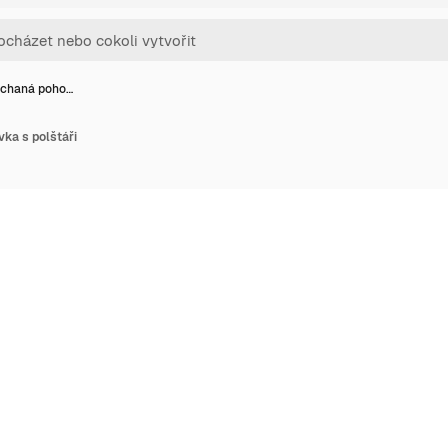
ýchaná poho…
ka s polštáři