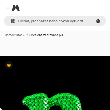
Magnific
Close menu
Hledat
Domov
/
Stock
/
PSD
/
Zelené žebrované pís…
Premium