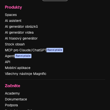
Produkty
Spaces
AI asistent
AI generátor obrázků
AI generátor videa
AI hlasový generátor
Stock obsah
MCP pro Claude/ChatGPT
Ranní ptáče
Agenti
Ranní ptáče
API
Mobilní aplikace
Všechny nástroje Magnific
Začněte
Academy
Dokumentace
Podpora