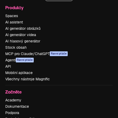
Produkty
Spaces
AI asistent
AI generátor obrázků
AI generátor videa
AI hlasový generátor
Stock obsah
MCP pro Claude/ChatGPT
Ranní ptáče
Agenti
Ranní ptáče
API
Mobilní aplikace
Všechny nástroje Magnific
Začněte
Academy
Dokumentace
Podpora