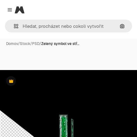
Magnific
Close menu
Hledat
Domov
/
Stock
/
PSD
/
Zelený symbol ve stř…
Premium