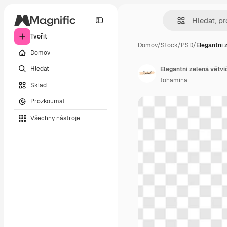
Tvořit
Domov
/
Stock
/
PSD
/
Elegantní 
Domov
Hledat
Elegantní zelená větvi
tohamina
Sklad
Prozkoumat
Všechny nástroje