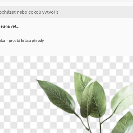
zelená vět…
čka – prostá krása přírody