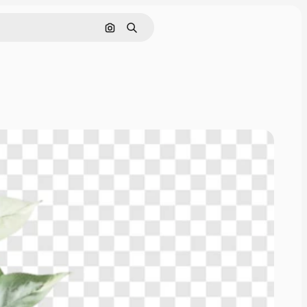
Hledat podle obrázku
Hledat