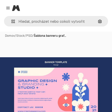
Magnific
Close menu
Hledat
Domov
/
Stock
/
PSD
/
Šablona banneru graf…