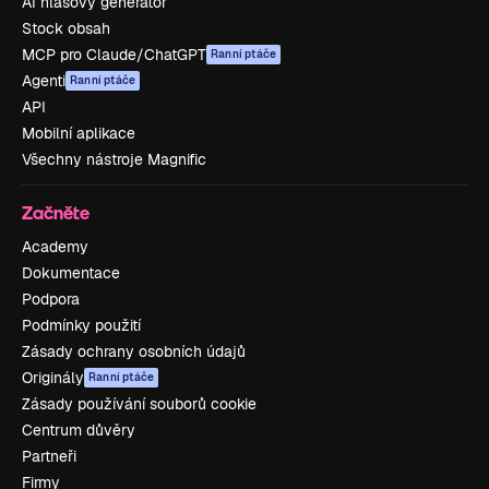
AI hlasový generátor
Stock obsah
MCP pro Claude/ChatGPT
Ranní ptáče
Agenti
Ranní ptáče
API
Mobilní aplikace
Všechny nástroje Magnific
Začněte
Academy
Dokumentace
Podpora
Podmínky použití
Zásady ochrany osobních údajů
Originály
Ranní ptáče
Zásady používání souborů cookie
Centrum důvěry
Partneři
Firmy