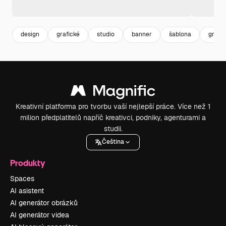
design
grafické
studio
banner
šablona
grafic
Kreativní platforma pro tvorbu vaší nejlepší práce. Více než 1
milion předplatitelů napříč kreativci, podniky, agenturami a
studii.
Čeština
Produkty
Spaces
AI asistent
AI generátor obrázků
AI generátor videa