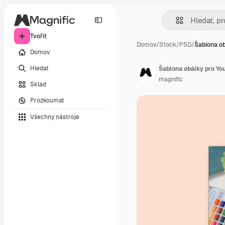
Tvořit
Domov
/
Stock
/
PSD
/
Šablona ob
Domov
Hledat
Šablona obálky pro You
magnific
Sklad
Prozkoumat
Všechny nástroje