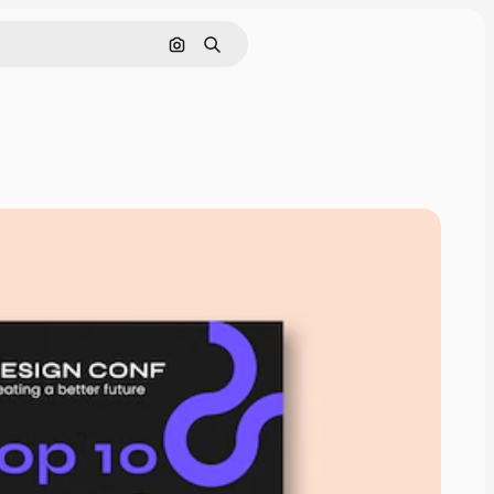
Hledat podle obrázku
Hledat