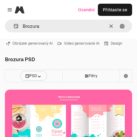
Magnific
Ocenění
Přihlaste se
Close menu
Zrušit
Hledat
Obrázek generovaný AI
Video generované AI
Design
Brozura PSD
PSD
Filtry