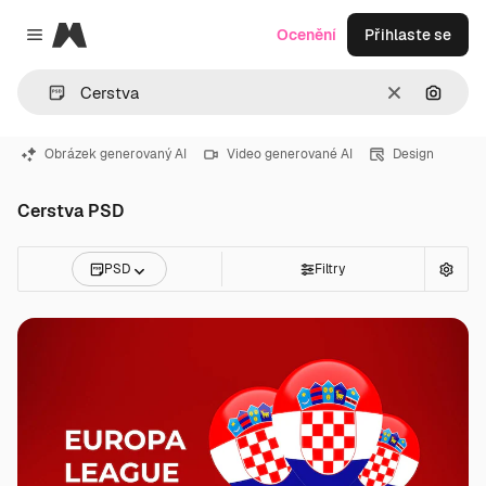
Magnific
Ocenění
Přihlaste se
Close menu
Zrušit
Hledat
Obrázek generovaný AI
Video generované AI
Design
Cerstva PSD
PSD
Filtry