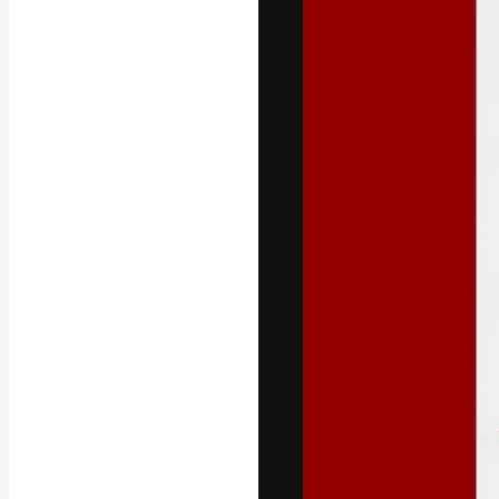
Kreativní platfo
práce. Více než 
kreativci, podni
Čeština
Copyright © 2010