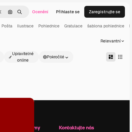
Ocenění
Přihlaste se
Zaregistrujte se
Zrušit
Hledat podle obrázku
Hledat
Pošta
Ilustrace
Pohlednice
Gratulace
šablona pohlednice
D
Relevantní
Upravitelné
Pokročilé
online
Zdroje firmy
Kontaktujte nás