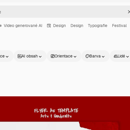
Video generované AI
Design
Design
Typografie
Festival
nce
AI obsah
Orientace
Barva
Lidé
Produkty
Začněte