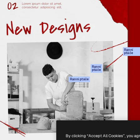
rma pro tvorbu vaší nejlepší
Spaces
Academy
1 milion předplatitelů napříč
AI asistent
Dokumentace
ky, agenturami a studii.
AI generátor
Podpora
obrázků
Podmínky použití
AI generátor videa
Zásady ochrany
AI hlasový
osobních údajů
generátor
Ranní
Originály
ptáče
Stock obsah
Zásady používán
MCP pro
souborů cookie
Ranní
ptáče
Claude/ChatGPT
Centrum důvěry
Agenti
Ranní ptáče
Partneři
API
Firmy
Mobilní aplikace
Všechny nástroje
Magnific
-
2026
Freepik Company S.L.U.
Všechna práva vyhrazena
.
By clicking “Accept All Cookies”, you ag