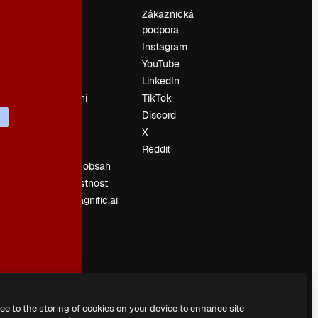
Ocenění
Zákaznická
podpora
O nás
Instagram
Recenze
YouTube
Kariéra
LinkedIn
Trendy
vyhledávání
TikTok
Blog
Discord
Události
X
í
Slidesgo
Reddit
Prodávejte obsah
Tisková místnost
Hledáte magnific.ai
ree to the storing of cookies on your device to enhance site