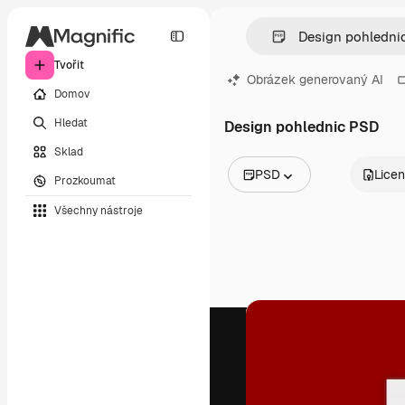
Tvořit
Obrázek generovaný AI
Domov
Hledat
Design pohlednic PSD
Sklad
PSD
Lice
Prozkoumat
Všechny obrázky
Všechny nástroje
Vektory
Ilustrace
Fotografie
PSD
Šablony
Makety
Videa
Záběry
Pohybová grafika
Video šablony
Ikony
3D modely
Písma