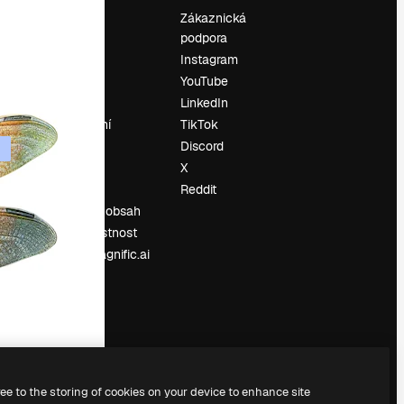
Ocenění
Zákaznická
podpora
O nás
Instagram
Recenze
YouTube
Kariéra
LinkedIn
Trendy
vyhledávání
TikTok
Blog
Discord
Události
X
í
Slidesgo
Reddit
Prodávejte obsah
Tisková místnost
Hledáte magnific.ai
ree to the storing of cookies on your device to enhance site