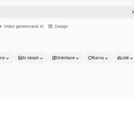
Video generované AI
Design
nce
AI obsah
Orientace
Barva
Lidé
Produkty
Začněte