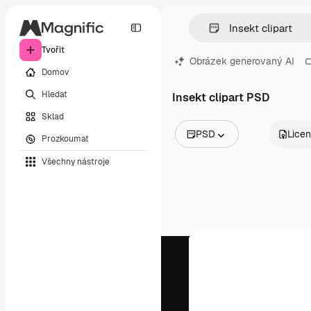
Tvořit
Obrázek generovaný AI
Domov
Hledat
Insekt clipart PSD
Sklad
PSD
Lice
Prozkoumat
Všechny obrázky
Všechny nástroje
Vektory
Ilustrace
Fotografie
PSD
Šablony
Makety
Videa
Záběry
Pohybová grafika
Video šablony
Ikony
3D modely
Písma