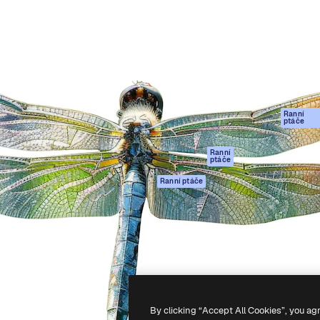
rma pro tvorbu vaší nejlepší
Spaces
Academy
1 milion předplatitelů napříč
AI asistent
Dokumentace
ky, agenturami a studii.
AI generátor
Podpora
obrázků
Podmínky použití
AI generátor videa
Zásady ochrany
AI hlasový
osobních údajů
generátor
Ranní
Originály
ptáče
Stock obsah
Zásady používán
MCP pro
souborů cookie
Ranní
ptáče
Claude/ChatGPT
Centrum důvěry
Agenti
Ranní ptáče
Partneři
API
Firmy
Mobilní aplikace
Všechny nástroje
Magnific
-
2026
Freepik Company S.L.U.
Všechna práva vyhrazena
.
By clicking “Accept All Cookies”, you ag