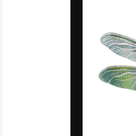
Kreativní platfo
práce. Více než 
kreativci, podni
Čeština
Copyright © 2010