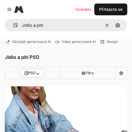
Magnific
Ocenění
Přihlaste se
Close menu
Zrušit
Hledat
Obrázek generovaný AI
Video generované AI
Design
Jidlo a piti PSD
PSD
Filtry