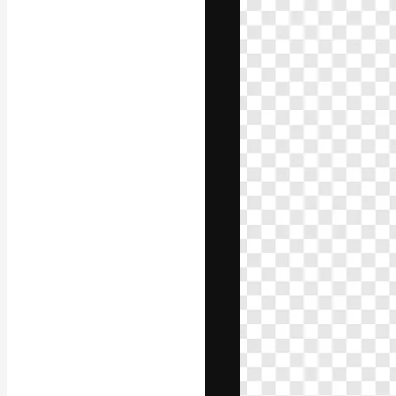
Kreativní platfo
práce. Více než 
kreativci, podni
Čeština
Copyright © 2010