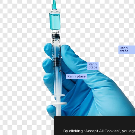
rma pro tvorbu vaší nejlepší
Spaces
Academy
1 milion předplatitelů napříč
AI asistent
Dokumentace
ky, agenturami a studii.
AI generátor
Podpora
obrázků
Podmínky použití
AI generátor videa
Zásady ochrany
AI hlasový
osobních údajů
generátor
Ranní
Originály
ptáče
Stock obsah
Zásady používán
MCP pro
souborů cookie
Ranní
ptáče
Claude/ChatGPT
Centrum důvěry
Agenti
Ranní ptáče
Partneři
API
Firmy
Mobilní aplikace
Všechny nástroje
Magnific
-
2026
Freepik Company S.L.U.
Všechna práva vyhrazena
.
By clicking “Accept All Cookies”, you ag