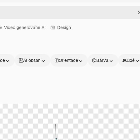
Video generované AI
Design
nce
AI obsah
Orientace
Barva
Lidé
Produkty
Začněte