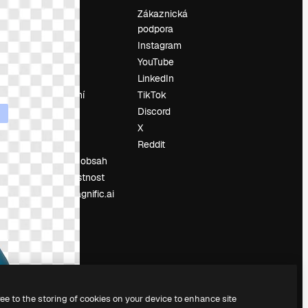
Ocenění
Zákaznická
podpora
O nás
Instagram
Recenze
YouTube
Kariéra
LinkedIn
Trendy
vyhledávání
TikTok
Blog
Discord
Události
X
í
Slidesgo
Reddit
Prodávejte obsah
Tisková místnost
Hledáte magnific.ai
ree to the storing of cookies on your device to enhance site