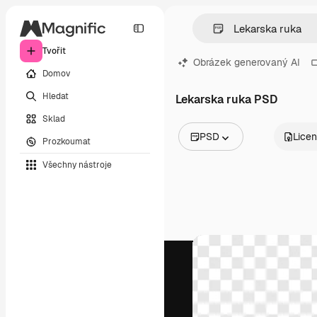
Tvořit
Obrázek generovaný AI
Domov
Hledat
Lekarska ruka PSD
Sklad
PSD
Lice
Prozkoumat
Všechny obrázky
Všechny nástroje
Vektory
Ilustrace
Fotografie
PSD
Šablony
Makety
Videa
Záběry
Pohybová grafika
Video šablony
Ikony
3D modely
Písma