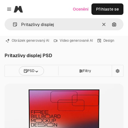
Magnific
Ocenění
Přihlaste se
Close menu
Zrušit
Hledat
Obrázek generovaný AI
Video generované AI
Design
Pritazlivy displej PSD
PSD
Filtry